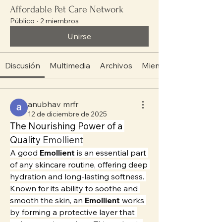
Affordable Pet Care Network
Público
·
2 miembros
Unirse
Discusión
Multimedia
Archivos
Miembros
anubhav mrfr
12 de diciembre de 2025
The Nourishing Power of a 
Quality 
Emollient
A good 
Emollient
 is an essential part 
of any skincare routine, offering deep 
hydration and long-lasting softness. 
Known for its ability to soothe and 
smooth the skin, an 
Emollient
 works 
by forming a protective layer that 